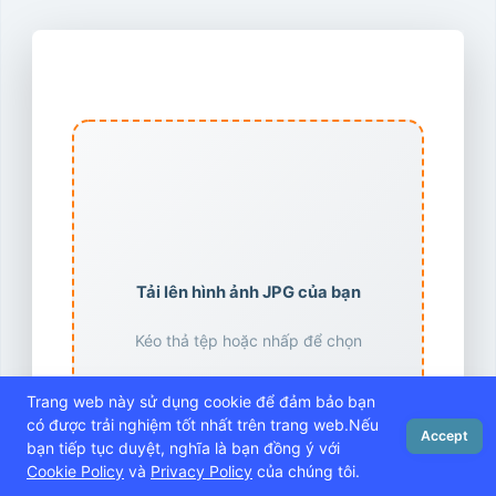
Công cụ chuyển đổi JPG sang ICO
Tải lên hình ảnh JPG của bạn
Kéo thả tệp hoặc nhấp để chọn
Hỗ trợ định dạng: JPG, JPEG (tối đa 10MB)
Trang web này sử dụng cookie để đảm bảo bạn
có được trải nghiệm tốt nhất trên trang web.Nếu
Accept
bạn tiếp tục duyệt, nghĩa là bạn đồng ý với
Chọn tệp JPG
Cookie Policy
và
Privacy Policy
của chúng tôi.
Trang chủ
Blog
Cài đặt
Đăng nhập
Menu